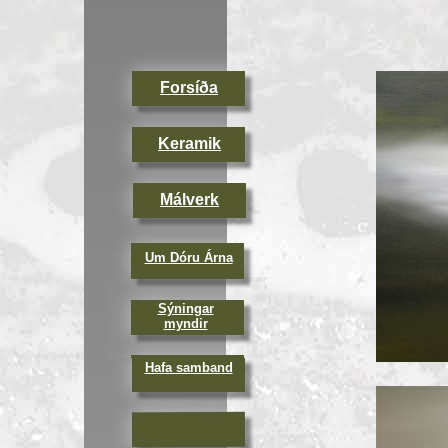
Forsíða
Keramik
Málverk
Um Dóru Árna
Sýningar
myndir
Hafa samband